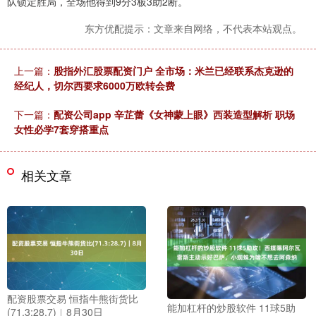
队锁定胜局，全场他得到9分3板3助2断。
东方优配提示：文章来自网络，不代表本站观点。
上一篇：
股指外汇股票配资门户 全市场：米兰已经联系杰克逊的
经纪人，切尔西要求6000万欧转会费
下一篇：
配资公司app 辛芷蕾《女神蒙上眼》西装造型解析 职场
女性必学7套穿搭重点
相关文章
配资股票交易 恒指牛熊街货比
能加杠杆的炒股软件 11球5助
(71.3:28.7)︱8月30日