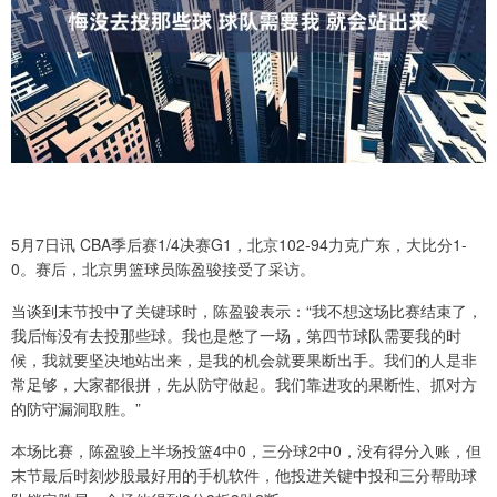
5月7日讯 CBA季后赛1/4决赛G1，北京102-94力克广东，大比分1-
0。赛后，北京男篮球员陈盈骏接受了采访。
当谈到末节投中了关键球时，陈盈骏表示：“我不想这场比赛结束了，
我后悔没有去投那些球。我也是憋了一场，第四节球队需要我的时
候，我就要坚决地站出来，是我的机会就要果断出手。我们的人是非
常足够，大家都很拼，先从防守做起。我们靠进攻的果断性、抓对方
的防守漏洞取胜。”
本场比赛，陈盈骏上半场投篮4中0，三分球2中0，没有得分入账，但
末节最后时刻炒股最好用的手机软件，他投进关键中投和三分帮助球