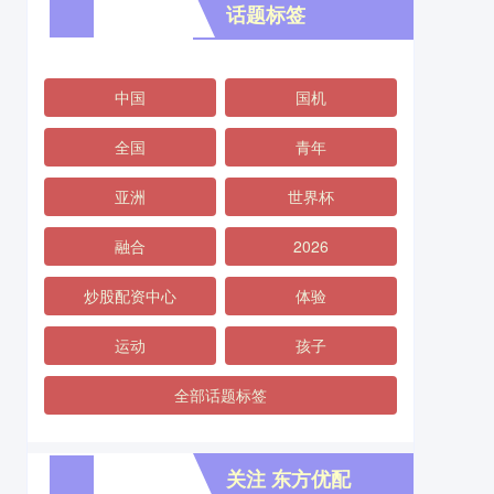
话题标签
中国
国机
全国
青年
亚洲
世界杯
融合
2026
炒股配资中心
体验
运动
孩子
全部话题标签
关注 东方优配