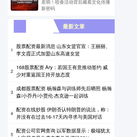
差萌！咬春活动背后藏着文化传播
新密码
最新文章
股票配资最新消息 山东女篮官宣：王丽丽、
1
李文霞正式加盟山东高速女篮
168股票配资 Ary：若国王有意推动签约 威
2
少对重返国王持开放态度
成都股票配资 杨瀚森与训练师先后晒照 杨瀚
3
森/小乔丹/小贾伦·杰克逊一起训练
配资在线炒股 伊朗否认特朗普的说法，称：
4
并没有在过去16-17天内寻求与美国对话
配资公司官网查询 以军数据显示：极端犹太
5