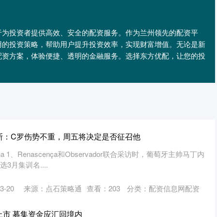
于为投资者提供高效、安全的配资服务。作为兰州领先的配资平
用的投资策略，帮助用户提升投资效率，实现财富增值。无论是新
配资方案，体验便捷、透明的金融服务。选择东方优配，让您的投
斯：C罗伤势不重，周五将决定是否征召他
na 1、Renascença和Observador联合采访时，葡萄牙主帅马丁内
3月集训名....
-20
来源：点石策略通
查看：
203
分类：
配资信息网配资
上市 募集资金应汇回境内